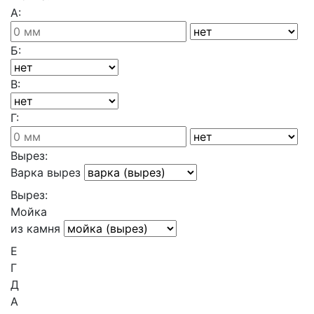
А:
Б:
В:
Г:
Вырез:
Варка вырез
Вырез:
Мойка
из камня
Е
Г
Д
А