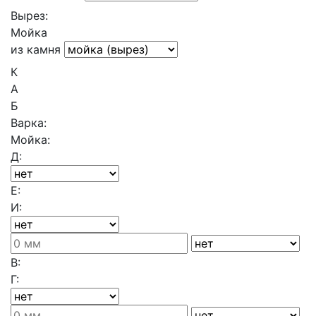
Вырез:
Мойка
из камня
К
А
Б
Варка:
Мойка:
Д:
Е:
И:
В:
Г: