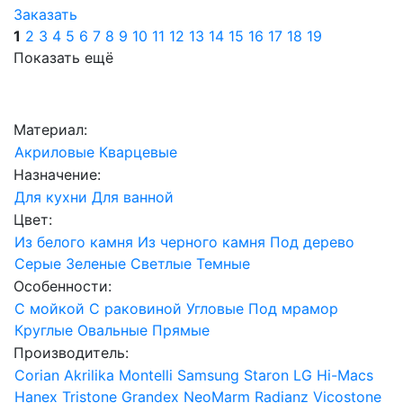
Заказать
1
2
3
4
5
6
7
8
9
10
11
12
13
14
15
16
17
18
19
Показать ещё
Материал:
Акриловые
Кварцевые
Назначение:
Для кухни
Для ванной
Цвет:
Из белого камня
Из черного камня
Под дерево
Серые
Зеленые
Светлые
Темные
Особенности:
С мойкой
С раковиной
Угловые
Под мрамор
Круглые
Овальные
Прямые
Производитель:
Corian
Akrilika
Montelli
Samsung Staron
LG Hi-Macs
Hanex
Tristone
Grandex
NeoMarm
Radianz
Vicostone