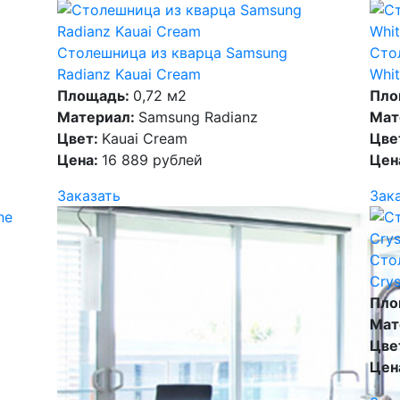
Столешница из кварца Samsung
Сто
Radianz Kauai Cream
Whit
Площадь:
0,72 м2
Пло
Материал:
Samsung Radianz
Мат
Цвет:
Kauai Cream
Цве
Цена:
16 889 рублей
Цен
Заказать
Зак
Сто
Crys
Пло
Мат
Цве
Цен