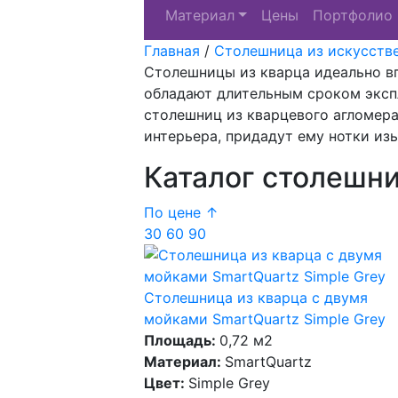
Материал
Цены
Портфолио
Главная
/
Столешница из искусств
Столешницы из кварца идеально в
обладают длительным сроком эксп
столешниц из кварцевого агломер
интерьера, придадут ему нотки из
Каталог столешни
По цене ↑
30
60
90
Столешница из кварца с двумя
мойками SmartQuartz Simple Grey
Площадь:
0,72 м2
Материал:
SmartQuartz
Цвет:
Simple Grey