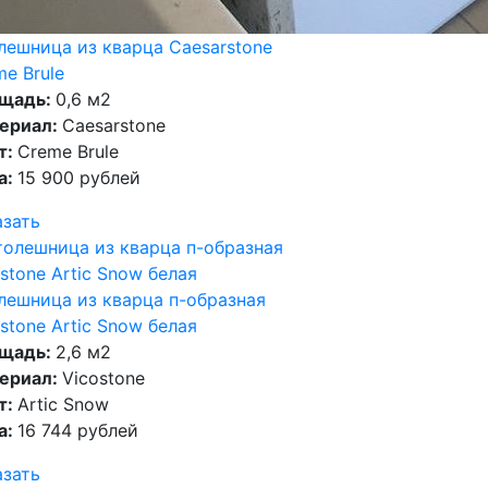
лешница из кварца Caesarstone
e Brule
щадь:
0,6 м2
ериал:
Caesarstone
т:
Creme Brule
а:
15 900 рублей
азать
лешница из кварца п-образная
stone Artic Snow белая
щадь:
2,6 м2
ериал:
Vicostone
т:
Artic Snow
а:
16 744 рублей
азать