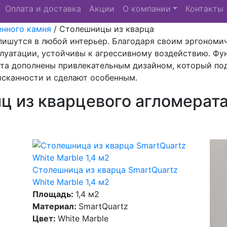
Оплата и доставка
Акции
О компании
Контакты
енного камня
/
Столешницы из кварца
пишутся в любой интерьер. Благодаря своим эргономи
луатации, устойчивы к агрессивному воздействию. Фу
ата дополнены привлекательным дизайном, который по
ысканности и сделают особенным.
ц из кварцевого агломерат
Столешница из кварца SmartQuartz
White Marble 1,4 м2
Площадь:
1,4 м2
Материал:
SmartQuartz
Цвет:
White Marble