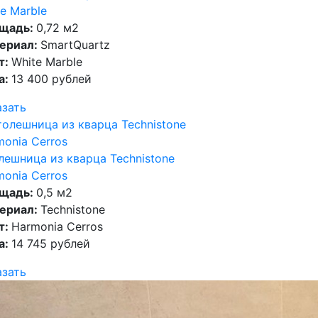
e Marble
щадь:
0,72 м2
ериал:
SmartQuartz
т:
White Marble
а:
13 400 рублей
азать
лешница из кварца Technistone
monia Cerros
щадь:
0,5 м2
ериал:
Technistone
т:
Harmonia Cerros
а:
14 745 рублей
азать