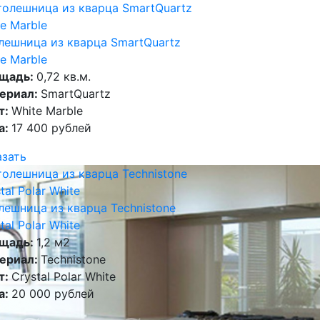
лешница из кварца SmartQuartz
e Marble
щадь:
0,72 кв.м.
ериал:
SmartQuartz
т:
White Marble
а:
17 400 рублей
азать
лешница из кварца Technistone
tal Polar White
щадь:
1,2 м2
ериал:
Technistone
т:
Crystal Polar White
а:
20 000 рублей