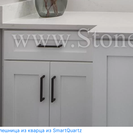
лешница из кварца из SmartQuartz