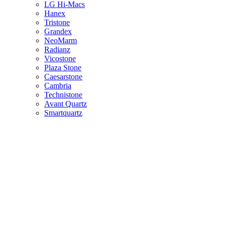
LG Hi-Macs
Hanex
Tristone
Grandex
NeoMarm
Radianz
Vicostone
Plaza Stone
Caesarstone
Cambria
Technistone
Avant Quartz
Smartquartz