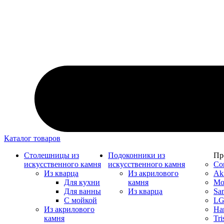
Каталог товаров
Столешницы из
Подоконники из
Пр
искусственного камня
искусственного камня
Co
Из кварца
Из акрилового
Akr
Для кухни
камня
Mon
Для ванны
Из кварца
Sa
С мойкой
LG
Из акрилового
Ha
камня
Tri