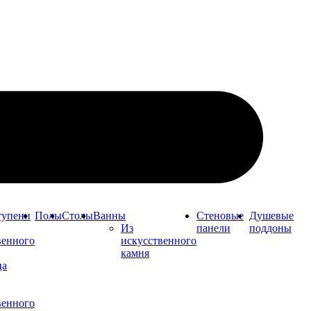
тупени
Полы
Столы
Ванны
Стеновые
Душевые
Из
панели
поддоны
венного
искусственного
камня
ца
венного