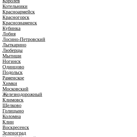
Королев
Котельники
Красноармейск
Красногорск
Краснознаменск
Кубинка
Лобня
Лосино-Петровский
Лыткарино
Люберцы
Мытищи
Ногинск
Одинцово
Подольск
Раменское
Химки
Московский
Железнодорожный
Климовск
Щелково
Голицыно
Коломна
Клин
Воскресенск
Зеленоград