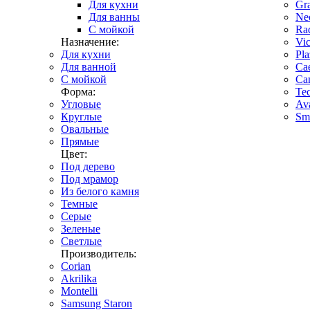
Для кухни
Gr
Для ванны
Ne
С мойкой
Ra
Назначение:
Vi
Для кухни
Pla
Для ванной
Cae
С мойкой
Ca
Форма:
Tec
Угловые
Av
Круглые
Sma
Овальные
Прямые
Цвет:
Под дерево
Под мрамор
Из белого камня
Темные
Серые
Зеленые
Светлые
Производитель:
Corian
Akrilika
Montelli
Samsung Staron