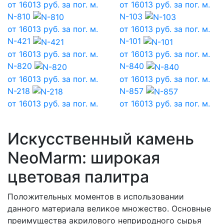
от
16013
руб. за пог. м.
от
16013
руб. за пог. м.
N-810
N-103
от
16013
руб. за пог. м.
от
16013
руб. за пог. м.
N-421
N-101
от
16013
руб. за пог. м.
от
16013
руб. за пог. м.
N-820
N-840
от
16013
руб. за пог. м.
от
16013
руб. за пог. м.
N-218
N-857
от
16013
руб. за пог. м.
от
16013
руб. за пог. м.
Искусственный камень
NeoMarm: широкая
цветовая палитра
Положительных моментов в использовании
данного материала великое множество. Основные
преимущества акрилового неприродного сырья