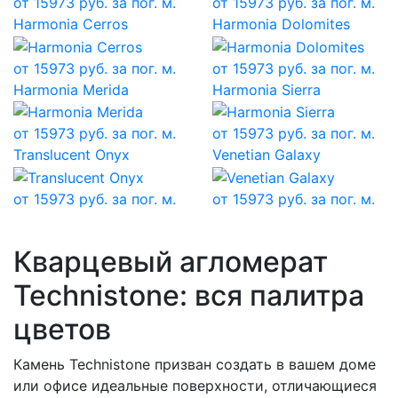
от
15973
руб. за пог. м.
от
15973
руб. за пог. м.
Harmonia Cerros
Harmonia Dolomites
от
15973
руб. за пог. м.
от
15973
руб. за пог. м.
Harmonia Merida
Harmonia Sierra
от
15973
руб. за пог. м.
от
15973
руб. за пог. м.
Translucent Onyx
Venetian Galaxy
от
15973
руб. за пог. м.
от
15973
руб. за пог. м.
Кварцевый агломерат
Technistone: вся палитра
цветов
Камень Technistone призван создать в вашем доме
или офисе идеальные поверхности, отличающиеся