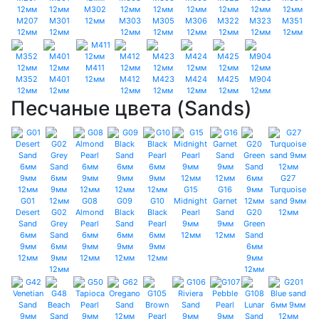
M302
M207
M301
12мм
M303
M305
M306
M322
M323
M351
12мм
12мм
12мм
12мм
12мм
12мм
12мм
12мм
M411
M352
M401
12мм
M412
M423
M424
M425
M904
12мм
12мм
12мм
12мм
12мм
12мм
12мм
Песчаные цвета (Sands)
G27
G15
G16
Turquoise
G01
G08
G09
G10
Midnight
Garnet
sand 9мм
Desert
G02
Almond
Black
Black
Pearl
Sand
G20
12мм
Sand
Grey
Pearl
Sand
Pearl
9мм
9мм
Green
6мм
Sand
6мм
6мм
6мм
12мм
12мм
Sand
9мм
6мм
9мм
9мм
9мм
6мм
12мм
9мм
12мм
12мм
12мм
9мм
12мм
12мм