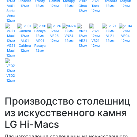
Pinacles
Frosty
Gemini
Merapy
VB02
VB21
Tambora
Mayon
VA01
12мм
12мм
12мм
12мм
Cima
Taos
12мм
12мм
Santa
12мм
12мм
Anna
12мм
VE26
VN24
VL21
VE04
VL01
VR01
12мм
12мм
VR21
VB21
12мм
12мм
VG21
Caldera
Pacaya
12мм
12мм
Maui
12мм
12мм
12мм
VE02
12мм
Производство столешниц
из искусственного камня
LG Hi-Macs
Для изготовления столешницы из искусственного