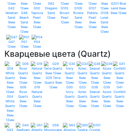
G62
G201 Blue
G42
G50
Oregano
G105
G106
G107
sand 6мм
Venetian
G48
Tapioca
Sand
Brown
Riviera
Pebble
G108
9мм 12мм
Sand
Beach
Pearl
12мм
Pearl
Sand
Pearl
Lunar
9мм
Sand
9мм
12мм
9мм
9мм
Sand
12мм
9мм
12мм
12мм
12мм
9мм
12мм
12мм
G47
P01
P04
12мм
12мм
12мм
Кварцевые цвета (Quartz)
G29 Terra
Quartz 9мм
G06
G19
12мм
G30
G33
G38
G39
G41
Rose
Natural
Ivory
Aztec
Seaoat
Azure
Confetti
G04
Quartz
Quartz
Quartz
Quartz
Quartz
Quartz
Quartz
White
9мм
9мм
9мм
9мм
9мм
9мм
9мм
Quartz
12мм
12мм
12мм
12мм
12мм
12мм
12мм
6мм
9мм
12мм