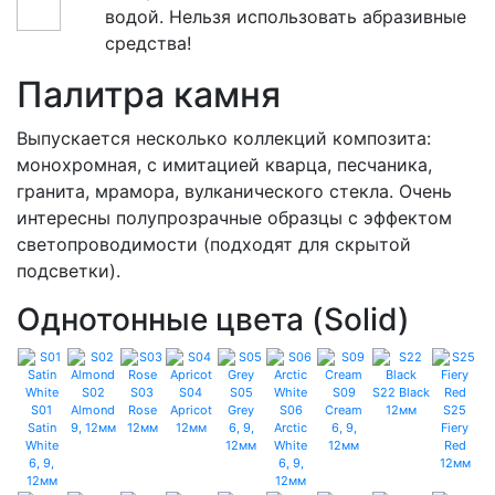
водой. Нельзя использовать абразивные
средства!
Палитра камня
Выпускается несколько коллекций композита:
монохромная, с имитацией кварца, песчаника,
гранита, мрамора, вулканического стекла. Очень
интересны полупрозрачные образцы с эффектом
светопроводимости (подходят для скрытой
подсветки).
Однотонные цвета (Solid)
S02
S03
S04
S05
S09
S22 Black
S01
Almond
Rose
Apricot
Grey
S06
Cream
12мм
S25
Satin
9, 12мм
12мм
12мм
6, 9,
Arctic
6, 9,
Fiery
White
12мм
White
12мм
Red
6, 9,
6, 9,
12мм
12мм
12мм