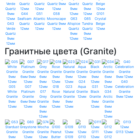
G44
G51
G58
G101
Seafoam
Atlantic
Moonscape
G63
G65
Crystal
G43
Quartz
Quartz
Quartz 9мм
Allspice
Tundra
Beige
Verde
12мм
12мм
12мм
Quartz
Quartz
12мм
Quartz
9мм
9мм
9мм
12мм
12мм
12мм
Гранитные цвета (Granite)
G24
G40
G05
G07
G18
G23
Aqua
G31
Celebration
White
Platinum
G17
Rose
Natural
Granite
Black
G34
Granite
Granite
Granite
Grey
Granite
Granite
12мм
Granite
Arctic
9мм 12мм
9мм
6мм 9мм
Granite
9мм
9мм
9мм
Granite
12мм
12мм
6мм
12мм
12мм
12мм
6мм
9мм
9мм
12мм
12мм
G111
G113 12мм
G109
G110
12мм
G112