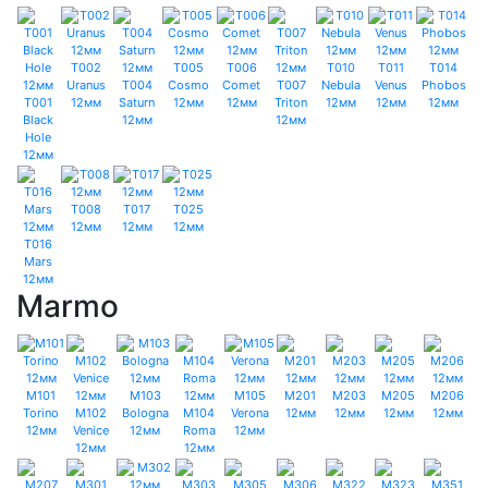
T002
T005
T006
T010
T011
T014
Uranus
T004
Cosmo
Comet
T007
Nebula
Venus
Phobos
T001
12мм
Saturn
12мм
12мм
Triton
12мм
12мм
12мм
Black
12мм
12мм
Hole
12мм
T008
T017
T025
12мм
12мм
12мм
T016
Mars
12мм
Marmo
M101
M103
M105
M201
M203
M205
M206
Torino
M102
Bologna
M104
Verona
12мм
12мм
12мм
12мм
12мм
Venice
12мм
Roma
12мм
12мм
12мм