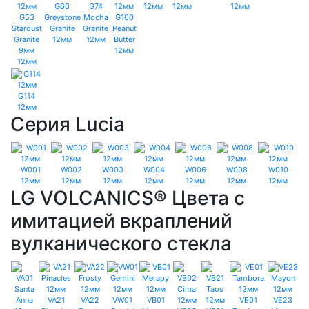
G60
G74
12мм
12мм
12мм
G53
Greystone
Mocha
G100
Stardust
Granite
Granite
Peanut
Granite
12мм
12мм
Butter
9мм
12мм
12мм
G114
12мм
Серия Lucia
W001
W002
W003
W004
W006
W008
W010
12мм
12мм
12мм
12мм
12мм
12мм
12мм
LG VOLCANICS® Цвета с
имитацией вкраплений
вулканического стекла
VA21
VA22
VW01
VB01
VE01
VE23