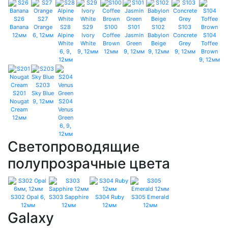
S26
S27
Banana
Orange
S28
S29
S100
S101
S102
S103
12мм
6, 12мм
Alpine
Ivory
Coffee
Jasmin
Babylon
Concrete
S104
White
White
Brown
Green
Beige
Grey
Toffee
6, 9,
9, 12мм
12мм
9, 12мм
9, 12мм
9, 12мм
Brown
12мм
9, 12мм
S203
S201
Sky Blue
Nougat
9, 12мм
S204
Cream
Venus
12мм
Green
6, 9,
12мм
Светопроводящие
полупрозрачные цвета
S302 Opal 6,
S303 Sapphire
S304 Ruby
S305 Emerald
12мм
12мм
12мм
12мм
Galaxy