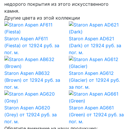
недорого покрытия из этого искусственного
камня.
Другие цвета из этой коллекции
Staron Aspen AF611
Staron Aspen AD621
(Fiesta)
от 12924 руб. за
(Dark)
от 12924 руб. за
пог. м.
пог. м.
Staron Aspen AB632
Staron Aspen AG612
(Brown)
от 12924 руб. за
(Glacier)
от 12924 руб.
пог. м.
за пог. м.
Staron Aspen AG620
Staron Aspen AG661
(Grey)
от 12924 руб. за
(Green)
от 12924 руб. за
пог. м.
пог. м.
Обратите внимание на нашу продукцию: