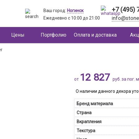
+7 (495) 
Ваш город:
Ногинск
info@stone
Ежедневно
с 10:00 до 21:00
Цены
Портфолио
Оплата и доставка
Акц
er
12 827
от
руб. за пог. м
О наличии данного декора у
Бренд материала
Страна
Вкрапления
Текстура