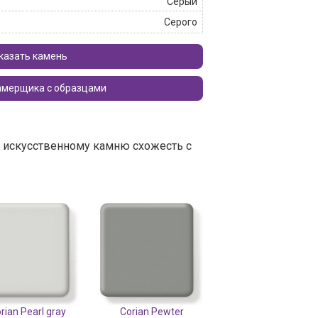
Серый
Серого
казать камень
Вызвать замерщика с образцами
т искусственному камню схожесть с
rian Pearl gray
Corian Pewter