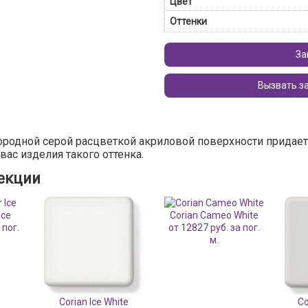
Цвет
Оттенки
За
ородной серой расцветкой акриловой поверхности придае
ас изделия такого оттенка.
лекции
Ice
Corian Cameo White
 пог.
от 12827 руб. за пог.
м.
Corian Ice White
Co